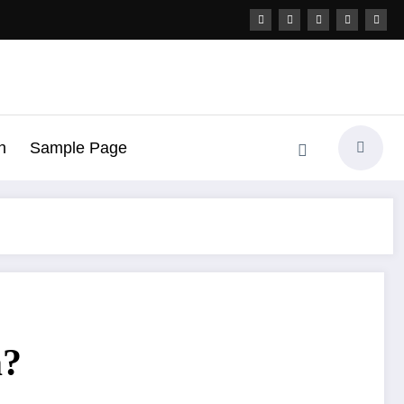
h
Sample Page
a?