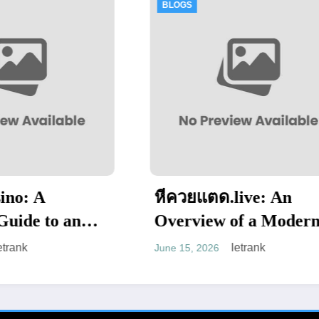
OGS
BLOGS
ควยแตด.live: An
PursueNews.c
erview of a Modern
Entertainment
ult Entertainment
Website with 
letrank
letran
 15, 2026
June 13, 2026
atform
Web Presence