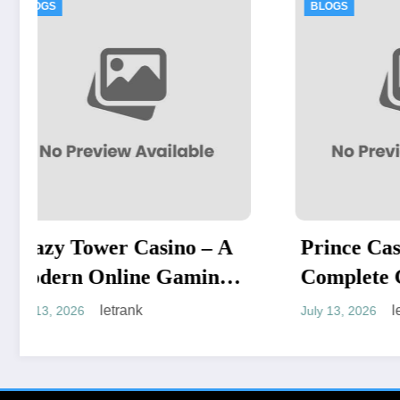
BLOGS
BL
 A
Prince Casino: A
หี
g
Complete Guide to an
Ov
Exciting Online Gaming
Ad
letrank
July 13, 2026
June
Experience
Pl