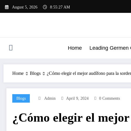
Skip
August 5, 2026
8:55:28 AM
to
content
Home
Leading Germen G
Home
Blogs
¿Cómo elegir el mejor audífono para la sorde
Blogs
Admin
April 9, 2024
0 Comments
¿Cómo elegir el mejor