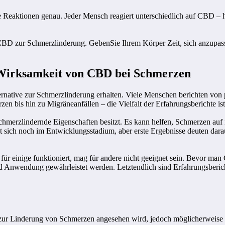
 Reaktionen genau. Jeder Mensch reagiert unterschiedlich auf CBD – h
BD zur Schmerzlinderung. GebenSie Ihrem Körper Zeit, sich anzupasse
 Wirksamkeit von CBD bei Schmerzen
lternative zur Schmerzlinderung erhalten. Viele Menschen berichten 
 bis hin zu Migräneanfällen – die Vielfalt der Erfahrungsberichte is
erzlindernde Eigenschaften besitzt. Es kann helfen, Schmerzen auf 
t sich noch im Entwicklungsstadium, aber erste Ergebnisse deuten dar
s für einige funktioniert, mag für andere nicht geeignet sein. Bevor 
d Anwendung gewährleistet werden. Letztendlich sind Erfahrungsberich
 zur Linderung von Schmerzen angesehen wird, jedoch möglicherweise ni