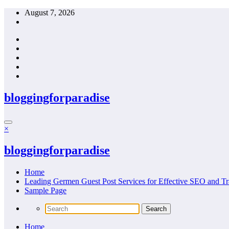
Skip
August 7, 2026
to
content
bloggingforparadise
×
bloggingforparadise
Home
Leading Germen Guest Post Services for Effective SEO and Tr
Sample Page
Home