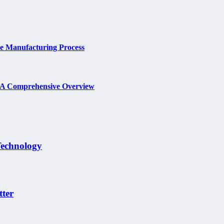
he Manufacturing Process
: A Comprehensive Overview
Technology
tter