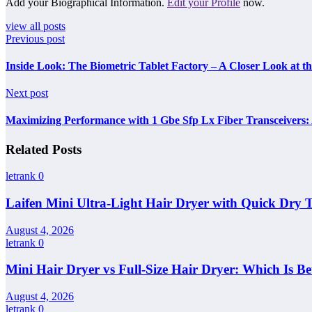
Add your Biographical Information.
Edit your Profile
now.
view all posts
Previous post
Inside Look: The Biometric Tablet Factory – A Closer Look at t
Next post
Maximizing Performance with 1 Gbe Sfp Lx Fiber Transceivers
Related Posts
letrank
0
Laifen Mini Ultra-Light Hair Dryer with Quick Dry 
August 4, 2026
letrank
0
Mini Hair Dryer vs Full-Size Hair Dryer: Which Is Be
August 4, 2026
letrank
0