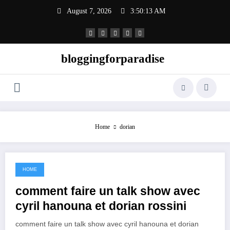
Skip
August 7, 2026
3:50:13 AM
to
content
bloggingforparadise
Home
dorian
HOME
June 19, 2021
comment faire un talk show avec
cyril hanouna et dorian rossini
comment faire un talk show avec cyril hanouna et dorian