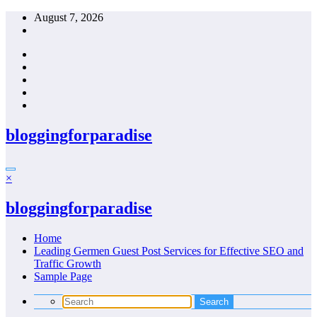
Skip
August 7, 2026
to
content
bloggingforparadise
×
bloggingforparadise
Home
Leading Germen Guest Post Services for Effective SEO and
Traffic Growth
Sample Page