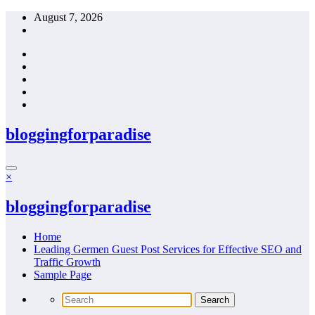
Skip
August 7, 2026
to
content
bloggingforparadise
×
bloggingforparadise
Home
Leading Germen Guest Post Services for Effective SEO and
Traffic Growth
Sample Page