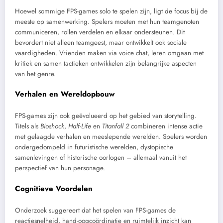
Hoewel sommige FPS-games solo te spelen zijn, ligt de focus bij de
meeste op samenwerking. Spelers moeten met hun teamgenoten
communiceren, rollen verdelen en elkaar ondersteunen. Dit
bevordert niet alleen teamgeest, maar ontwikkelt ook sociale
vaardigheden. Vrienden maken via voice chat, leren omgaan met
kritiek en samen tactieken ontwikkelen zijn belangrijke aspecten
van het genre.
Verhalen en Wereldopbouw
FPS-games zijn ook geëvolueerd op het gebied van storytelling.
Titels als
Bioshock
,
Half-Life
en
Titanfall 2
combineren intense actie
met gelaagde verhalen en meeslepende werelden. Spelers worden
ondergedompeld in futuristische werelden, dystopische
samenlevingen of historische oorlogen – allemaal vanuit het
perspectief van hun personage.
Cognitieve Voordelen
Onderzoek suggereert dat het spelen van FPS-games de
reactiesnelheid, hand-oogcoördinatie en ruimtelijk inzicht kan