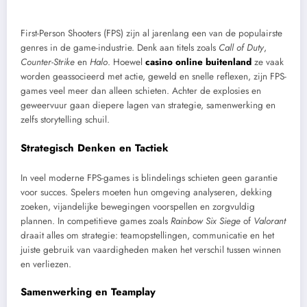
First-Person Shooters (FPS) zijn al jarenlang een van de populairste
genres in de game-industrie. Denk aan titels zoals
Call of Duty
,
Counter-Strike
en
Halo
. Hoewel
casino online buitenland
ze vaak
worden geassocieerd met actie, geweld en snelle reflexen, zijn FPS-
games veel meer dan alleen schieten. Achter de explosies en
geweervuur gaan diepere lagen van strategie, samenwerking en
zelfs storytelling schuil.
Strategisch Denken en Tactiek
In veel moderne FPS-games is blindelings schieten geen garantie
voor succes. Spelers moeten hun omgeving analyseren, dekking
zoeken, vijandelijke bewegingen voorspellen en zorgvuldig
plannen. In competitieve games zoals
Rainbow Six Siege
of
Valorant
draait alles om strategie: teamopstellingen, communicatie en het
juiste gebruik van vaardigheden maken het verschil tussen winnen
en verliezen.
Samenwerking en Teamplay