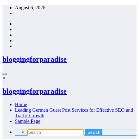
Skip
August 6, 2026
to
content
bloggingforparadise
×
bloggingforparadise
Home
Leading Germen Guest Post Services for Effective SEO and
Traffic Growth
Sample Page