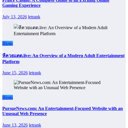
Prince Casino: A Complete Guide to an Exciting Online
Gaming Experience
July 13, 2026
letrank
Blogs
หีควยแตด.live: An Overview of a Modern Adult Entertainment
Platform
June 15, 2026
letrank
Blogs
PursueNews.com: An Entertainment-Focused Website with an
Unusual Web Presence
June 13, 2026
letrank