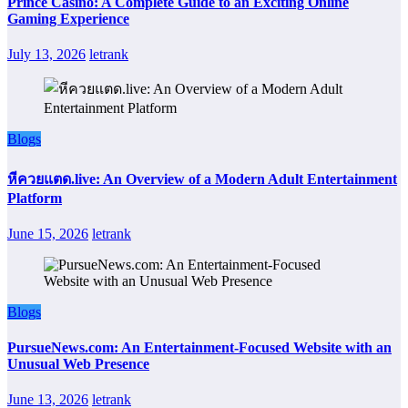
Prince Casino: A Complete Guide to an Exciting Online
Gaming Experience
July 13, 2026
letrank
Blogs
หีควยแตด.live: An Overview of a Modern Adult Entertainment
Platform
June 15, 2026
letrank
Blogs
PursueNews.com: An Entertainment-Focused Website with an
Unusual Web Presence
June 13, 2026
letrank