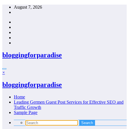
Skip
August 7, 2026
to
content
bloggingforparadise
×
bloggingforparadise
Home
Leading Germen Guest Post Services for Effective SEO and
Traffic Growth
Sample Page